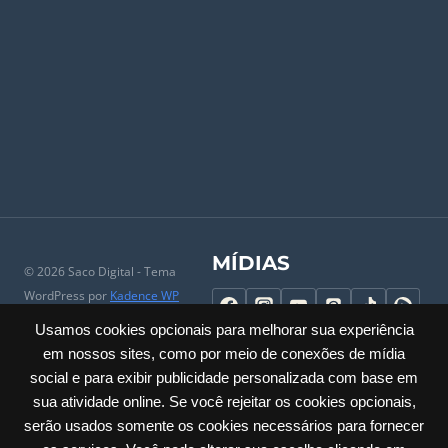
MÍDIAS
© 2026 Saco Digital - Tema
WordPress por
Kadence WP
Usamos cookies opcionais para melhorar sua experiência
em nossos sites, como por meio de conexões de mídia
social e para exibir publicidade personalizada com base em
Cadastrar Empresa
|
Conheça
|
Porque entrar no Saco Digital
|
sua atividade online. Se você rejeitar os cookies opcionais,
Comércio Local
|
Perguntas Frequentes
|
Universidade do
serão usados somente os cookies necessários para fornecer
Comerciante
|
Parceiros
|
Trabalhe Conosco
|
Ajuda
|
Contato & SAC