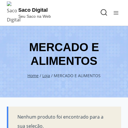
Pular
Saco Digital
para
Seu Saco na Web
o
Conteúdo
MERCADO E
ALIMENTOS
Home
/
Loja
/
MERCADO E ALIMENTOS
Nenhum produto foi encontrado para a
sua seleção.