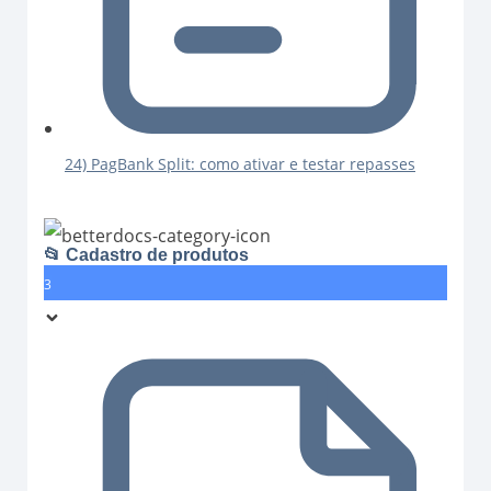
24) PagBank Split: como ativar e testar repasses
📂 Cadastro de produtos
3