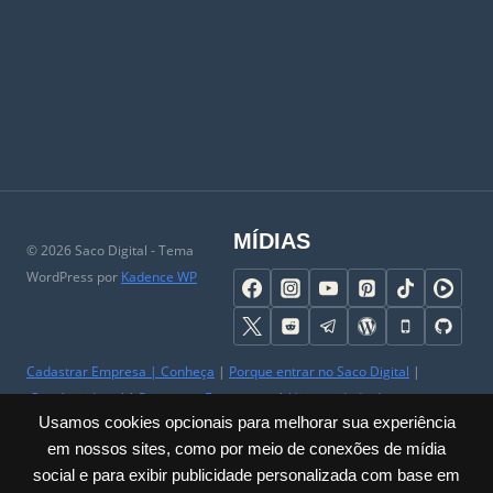
MÍDIAS
© 2026 Saco Digital - Tema
WordPress por
Kadence WP
Cadastrar Empresa
|
Conheça
|
Porque entrar no Saco Digital
|
Comércio Local
|
Perguntas Frequentes
|
Universidade do
Usamos cookies opcionais para melhorar sua experiência
Comerciante
|
Parceiros
|
Trabalhe Conosco
|
Ajuda
|
Contato & SAC
em nossos sites, como por meio de conexões de mídia
|
Mapa do Site
|
Sobre
social e para exibir publicidade personalizada com base em
Privacidade
|
Cookies
|
Termos
|
Políticas
|
Acessibilidade