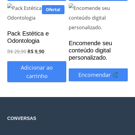
R$ 29,90.
R$ 9,90.
R$ 29,90.
R$ 9,90.
Oferta!
Pack Estética e
Odontologia
Encomende seu
conteúdo digital
O
O
R$
29,90
R$
9,90
personalizado.
preço
preço
Adicionar ao
original
atual
Encomendar
carrinho
era:
é:
R$ 29,90.
R$ 9,90.
CONVERSAS