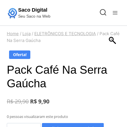
Pular
Saco Digital
para
Seu Saco na Web
o
Conteúdo
Home
/
Loja
/
ELETRÔNICOS E TECNOLOGIA
/
Pack Café
Na Serra Gaúcha
Oferta!
Pack Café Na Serra
Gaúcha
O
O
R$
29,90
R$
9,90
preço
preço
0 pessoas visualizaram este produto
original
atual