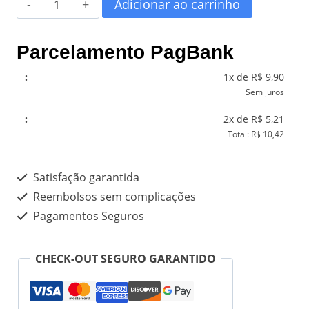
Pack
Adicionar ao carrinho
era:
é:
Café
Na
R$ 29,90.
R$ 9,90.
Parcelamento PagBank
Serra
1x de R$ 9,90
Gaúcha
Sem juros
quantidade
2x de R$ 5,21
Total: R$ 10,42
Satisfação garantida
Reembolsos sem complicações
Pagamentos Seguros
CHECK-OUT SEGURO GARANTIDO