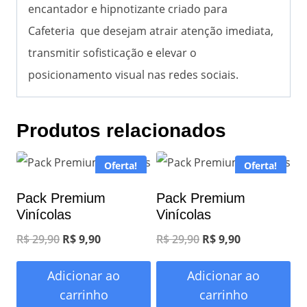
encantador e hipnotizante criado para
Cafeteria que desejam atrair atenção imediata,
transmitir sofisticação e elevar o
posicionamento visual nas redes sociais.
Produtos relacionados
Oferta!
Oferta!
Pack Premium
Pack Premium
Vinícolas
Vinícolas
O
O
O
O
R$
29,90
R$
9,90
R$
29,90
R$
9,90
preço
preço
preço
preço
Adicionar ao
Adicionar ao
original
atual
original
atual
carrinho
carrinho
era:
é:
era:
é: