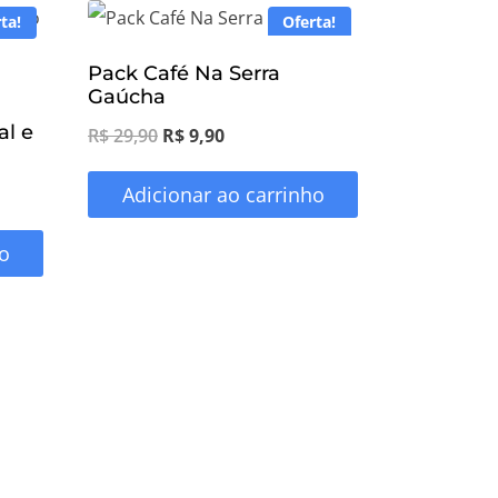
ta!
Oferta!
Pack Café Na Serra
Gaúcha
al e
O
O
R$
29,90
R$
9,90
preço
preço
Adicionar ao carrinho
original
atual
era:
é:
o
R$ 29,90.
R$ 9,90.