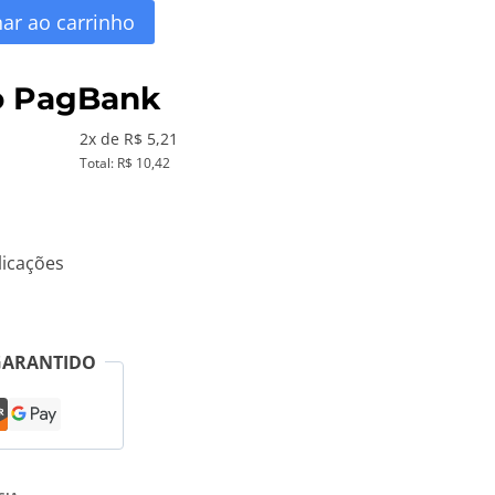
nar ao carrinho
90.
o PagBank
2x de R$ 5,21
Total: R$ 10,42
icações
GARANTIDO