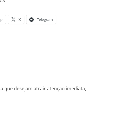
GIA
pp
X
Telegram
ca que desejam atrair atenção imediata,