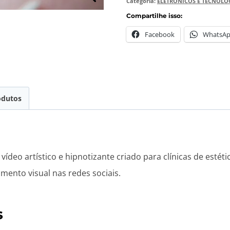
Categoria:
ELETRÔNICOS E TECNOLO
Compartilhe isso:
Facebook
WhatsA
odutos
eo artístico e hipnotizante criado para clínicas de estéti
amento visual nas redes sociais.
s