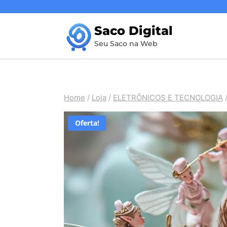
Pular
para
Saco Digital
o
Seu Saco na Web
Conteúdo
Home
/
Loja
/
ELETRÔNICOS E TECNOLOGIA
Oferta!