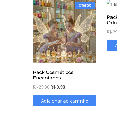
Oferta!
Pack
Odo
R$
29
Pack Cosméticos
Encantados
O
O
R$
29,90
R$
9,90
preço
preço
Adicionar ao carrinho
original
atual
era:
é: