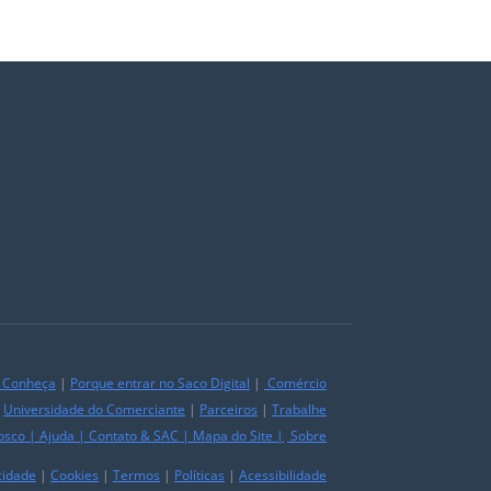
|
Conheça
|
Porque entrar no Saco Digital
|
Comércio
|
Universidade do Comerciante
|
Parceiros
|
Trabalhe
osco
|
Ajuda
|
Contato & SAC
|
Mapa do Site
|
Sobre
cidade
|
Cookies
|
Termos
|
Políticas
|
Acessibilidade