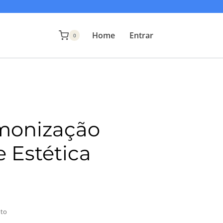
Home
Entrar
0
monização
e Estética
uto