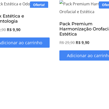
Oferta!
Ofer
 Estética e
ntologia
Pack Premium
Harmonização Orofaci
O
O
,90
R$
9,90
Estética
preço
preço
O
O
Adicionar ao carrinho
R$
29,90
R$
9,90
original
atual
preço
preço
era:
é:
Adicionar ao carrinh
original
atual
R$ 29,90.
R$ 9,90.
era:
é:
R$ 29,90.
R$ 9,90.