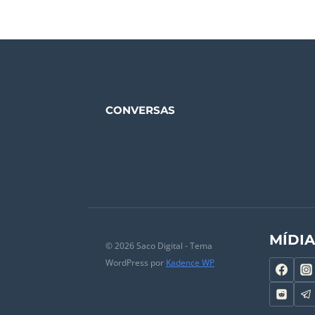
R$ 29,90.
R$ 9,90.
CONVERSAS
MÍDI
© 2026 Saco Digital - Tema
WordPress por
Kadence WP