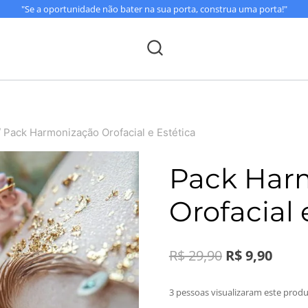
"Se a oportunidade não bater na sua porta, construa uma porta!"
/
Pack Harmonização Orofacial e Estética
Pack Har
Orofacial 
O
O
R$
29,90
R$
9,90
preço
preço
3 pessoas visualizaram este prod