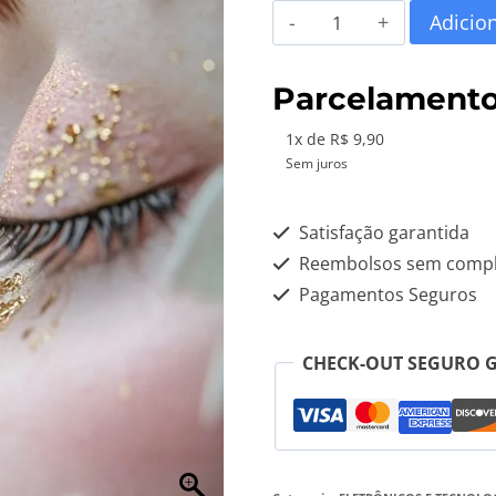
original
atual
Pack
Adicio
era:
é:
Harmonização
Orofacial
R$ 29,90.
R$ 9,
Parcelament
e
1x de R$ 9,90
Estética
Sem juros
quantidade
Satisfação garantida
Reembolsos sem compl
Pagamentos Seguros
CHECK-OUT SEGURO 