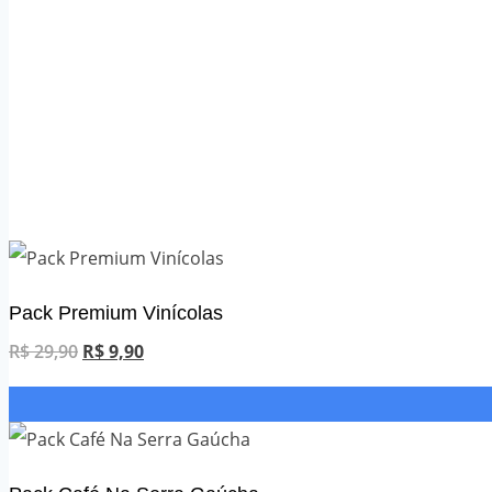
Pack Premium Vinícolas
O
O
R$
29,90
R$
9,90
preço
preço
original
atual
era:
é:
R$ 29,90.
R$ 9,90.