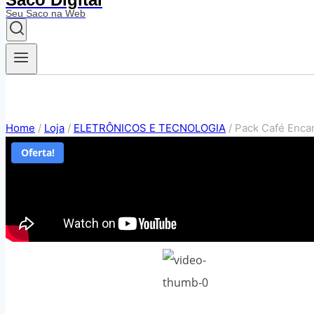
Seu Saco na Web
Home
/
Loja
/
ELETRÔNICOS E TECNOLOGIA
/
Pack Café Enca
Oferta!