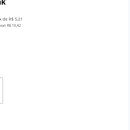
nk
x de R$ 5,21
otal: R$ 10,42