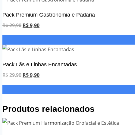
era:
é:
R$ 29,90.
R$ 9,90.
Pack Premium Gastronomia e Padaria
O
O
R$
29,90
R$
9,90
preço
preço
original
atual
era:
é:
R$ 29,90.
R$ 9,90.
Pack Lãs e Linhas Encantadas
O
O
R$
29,90
R$
9,90
preço
preço
original
atual
era:
é:
Produtos relacionados
R$ 29,90.
R$ 9,90.