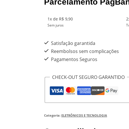
R$ 29,90.
R$ 9,90.
Parcelamento PagBa
quantidade
1x de R$ 9,90
2
Sem juros
T
Satisfação garantida
Reembolsos sem complicações
Pagamentos Seguros
CHECK-OUT SEGURO GARANTIDO
Categoria:
ELETRÔNICOS E TECNOLOGIA