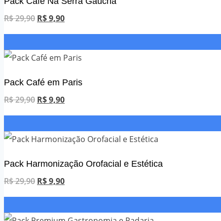
Pack Café Na Serra Gaúcha
O
O
R$
29,90
R$
9,90
preço
preço
original
atual
era:
é:
R$ 29,90.
R$ 9,90.
Pack Café em Paris
O
O
R$
29,90
R$
9,90
preço
preço
original
atual
era:
é:
R$ 29,90.
R$ 9,90.
Pack Harmonização Orofacial e Estética
O
O
R$
29,90
R$
9,90
preço
preço
original
atual