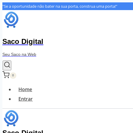
Pular
"Se a oportunidade não bater na sua porta, construa uma porta!"
para
o
Conteúdo
Saco Digital
Seu Saco na Web
0
Home
Entrar
Saco Digital