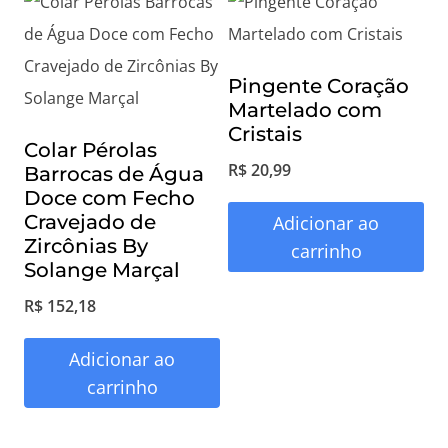
:
9
R
3
$
,
Pingente Coração
5
Martelado com
2
0
Cristais
Colar Pérolas
1
.
R$
20,99
Barrocas de Água
4
Doce com Fecho
Cravejado de
Adicionar ao
,
Zircônias By
carrinho
9
Solange Marçal
9
R$
152,18
.
Adicionar ao
carrinho