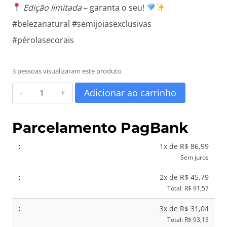
Edição limitada
– garanta o seu!
#belezanatural #semijoiasexclusivas
#pérolasecorais
3 pessoas visualizaram este produto
Colar
Adicionar ao carrinho
Pérolas
de
Parcelamento PagBank
Água
1x de R$ 86,99
Doce
Sem juros
com
2x de R$ 45,79
Corais
Total: R$ 91,57
Havaianos
3x de R$ 31,04
Vermelhos
Total: R$ 93,13