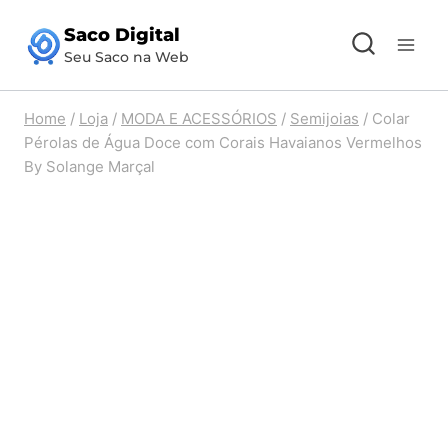
Pular
Saco Digital
para
Seu Saco na Web
o
Conteúdo
Home
/
Loja
/
MODA E ACESSÓRIOS
/
Semijoias
/
Colar
Pérolas de Água Doce com Corais Havaianos Vermelhos
By Solange Marçal