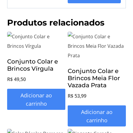
e
e
ç
ç
o
o
Produtos relacionados
o
a
r
t
i
u
g
a
Conjunto Colar e
i
l
Brincos Vírgula
Conjunto Colar e
n
é
Brincos Meia Flor
R$
49,50
Vazada Prata
a
:
Adicionar ao
R$
53,99
l
R
carrinho
e
$
Adicionar ao
r
carrinho
a
1