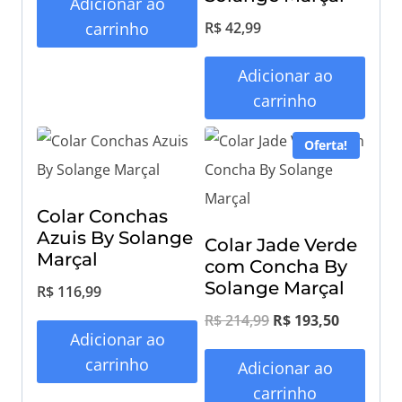
Adicionar ao
R$
42,99
carrinho
Adicionar ao
carrinho
Oferta!
Colar Conchas
Azuis By Solange
Colar Jade Verde
Marçal
com Concha By
Solange Marçal
R$
116,99
O
O
R$
214,99
R$
193,50
Adicionar ao
p
p
carrinho
Adicionar ao
r
r
carrinho