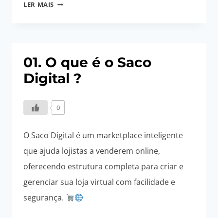
03.
LER MAIS
PORQUE
QUE
EU
PRECISO
01. O que é o Saco
DE
Digital ?
UMA
LOJA
VIRTUAL?
0
O Saco Digital é um marketplace inteligente
que ajuda lojistas a venderem online,
oferecendo estrutura completa para criar e
gerenciar sua loja virtual com facilidade e
segurança.