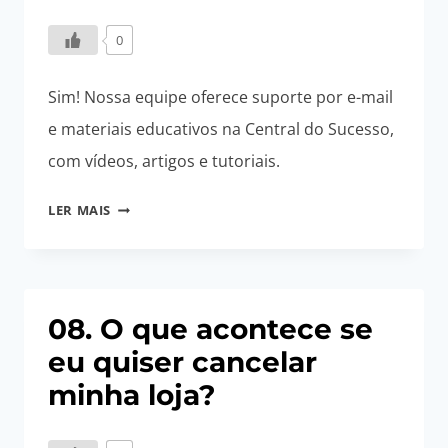
0
Sim! Nossa equipe oferece suporte por e-mail
e materiais educativos na Central do Sucesso,
com vídeos, artigos e tutoriais.
09.
LER MAIS
VOCÊS
OFERECEM
SUPORTE
E
08. O que acontece se
TREINAMENTO?
eu quiser cancelar
minha loja?