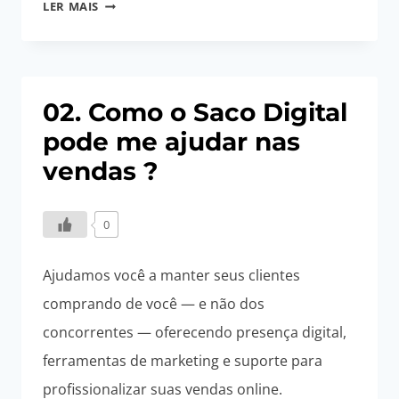
01.
LER MAIS
O
QUE
É
O
02. Como o Saco Digital
SACO
pode me ajudar nas
DIGITAL
?
vendas ?
0
Ajudamos você a manter seus clientes
comprando de você — e não dos
concorrentes — oferecendo presença digital,
ferramentas de marketing e suporte para
profissionalizar suas vendas online.