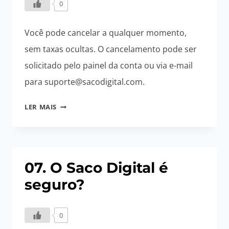
0
Você pode cancelar a qualquer momento,
sem taxas ocultas. O cancelamento pode ser
solicitado pelo painel da conta ou via e-mail
para
suporte@sacodigital.com
.
08.
LER MAIS
O
QUE
ACONTECE
SE
07. O Saco Digital é
EU
seguro?
QUISER
CANCELAR
MINHA
0
LOJA?