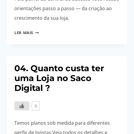
orientações passo a passo — da criação ao
crescimento da sua loja.
06.
LER MAIS
COMO
MONTAR
MINHA
LOJA
04. Quanto custa ter
NO
uma Loja no Saco
SACO
DIGITAL?
Digital ?
0
Temos planos sob medida para diferentes
perfis de lojistas.Veja todos os detalhes e