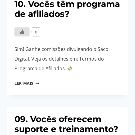
10. Vocês têm programa
de afiliados?
0
Sim! Ganhe comissões divulgando o Saco
Digital. Veja os detalhes em: Termos do
Programa de Afiliados.
10.
LER MAIS
VOCÊS
TÊM
PROGRAMA
DE
09. Vocês oferecem
AFILIADOS?
suporte e treinamento?