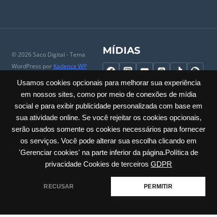
MÍDIAS
© 2026 Saco Digital - Tema
WordPress por
Kadence WP
Usamos cookies opcionais para melhorar sua experiência
em nossos sites, como por meio de conexões de mídia
social e para exibir publicidade personalizada com base em
Investimento
|
Conheça
|
Porque entrar no Saco Digital
|
Comércio
sua atividade online. Se você rejeitar os cookies opcionais,
Local
|
Perguntas Frequentes
|
Universidade do Comerciante
|
serão usados somente os cookies necessários para fornecer
Parceiros
|
Trabalhe Conosco
|
Ajuda
|
Contato & SAC
|
Mapa do Site
os serviços. Você pode alterar sua escolha clicando em
|
Sobre
'Gerenciar cookies' na parte inferior da página.Política de
Privacidade
|
Cookies
|
Termos
|
Políticas
|
Acessibilidade
privacidade Cookies de terceiros
GDPR
Carlos Barbosa / RS – Júlio de Castilhos, 285 – Sala: 23 Centro | CNPJ:
RECUSAR
PERMITIR
60.635.259/0001-30