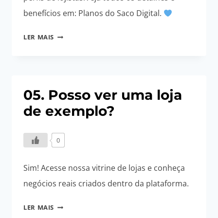
benefícios em: Planos do Saco Digital.
04.
LER MAIS
QUANTO
CUSTA
TER
UMA
05. Posso ver uma loja
LOJA
de exemplo?
NO
SACO
DIGITAL
0
?
Sim! Acesse nossa vitrine de lojas e conheça
negócios reais criados dentro da plataforma.
05.
LER MAIS
POSSO