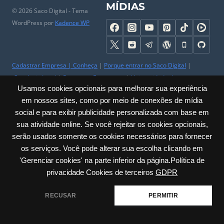
MÍDIAS
© 2026 Saco Digital - Tema
WordPress por
Kadence WP
Cadastrar Empresa
|
Conheça
|
Porque entrar no Saco Digital
|
Comércio Local
|
Perguntas Frequentes
|
Universidade do
Usamos cookies opcionais para melhorar sua experiência
Comerciante
|
Parceiros
|
Trabalhe Conosco
|
Ajuda
|
Contato & SAC
em nossos sites, como por meio de conexões de mídia
|
Mapa do Site
|
Sobre
social e para exibir publicidade personalizada com base em
Privacidade
|
Cookies
|
Termos
|
Políticas
|
Acessibilidade
sua atividade online. Se você rejeitar os cookies opcionais,
serão usados somente os cookies necessários para fornecer
Carlos Barbosa / RS – Júlio de Castilhos, 285 – Sala: 23 Centro | CNPJ:
os serviços. Você pode alterar sua escolha clicando em
60.635.259/0001-30
'Gerenciar cookies' na parte inferior da página.Política de
privacidade Cookies de terceiros
GDPR
RECUSAR
PERMITIR