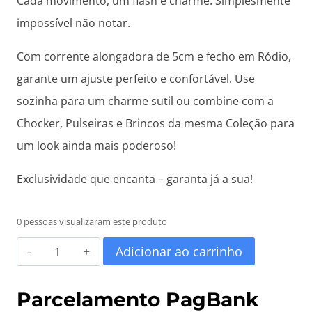
Cada movimento, um flash e charme. Simplesmente
impossível não notar.
Com corrente alongadora de 5cm e fecho em Ródio,
garante um ajuste perfeito e confortável. Use
sozinha para um charme sutil ou combine com a
Chocker, Pulseiras e Brincos da mesma Coleção para
um look ainda mais poderoso!
Exclusividade que encanta – garanta já a sua!
0 pessoas visualizaram este produto
Pulseira
Adicionar ao carrinho
Madrepérolas
com
Parcelamento PagBank