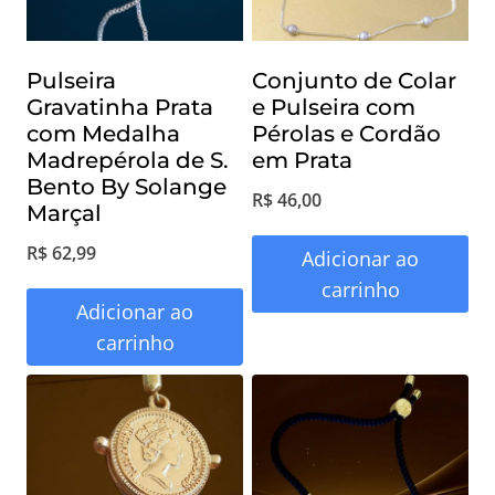
Pulseira
Conjunto de Colar
Gravatinha Prata
e Pulseira com
com Medalha
Pérolas e Cordão
Madrepérola de S.
em Prata
Bento By Solange
R$
46,00
Marçal
R$
62,99
Adicionar ao
carrinho
Adicionar ao
carrinho