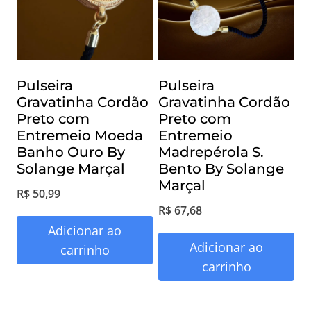
Pulseira
Pulseira
Gravatinha Cordão
Gravatinha Cordão
Preto com
Preto com
Entremeio Moeda
Entremeio
Banho Ouro By
Madrepérola S.
Solange Marçal
Bento By Solange
Marçal
R$
50,99
R$
67,68
Adicionar ao
Adicionar ao
carrinho
carrinho