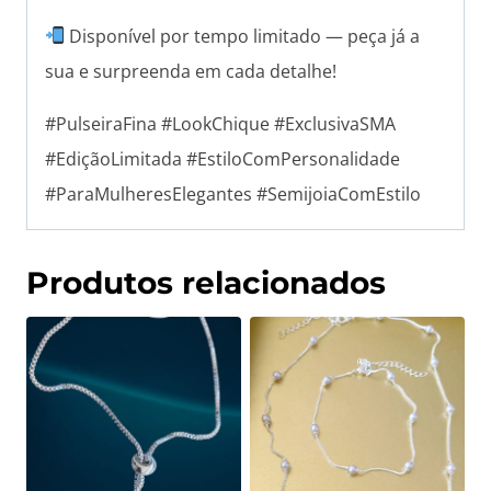
Disponível por tempo limitado — peça já a
sua e surpreenda em cada detalhe!
#PulseiraFina #LookChique #ExclusivaSMA
#EdiçãoLimitada #EstiloComPersonalidade
#ParaMulheresElegantes #SemijoiaComEstilo
Produtos relacionados