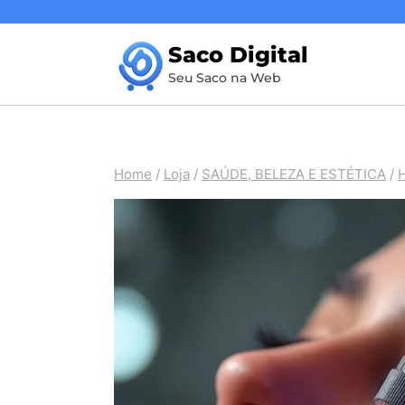
Pular
para
Saco Digital
o
Seu Saco na Web
Conteúdo
Home
/
Loja
/
SAÚDE, BELEZA E ESTÉTICA
/
H