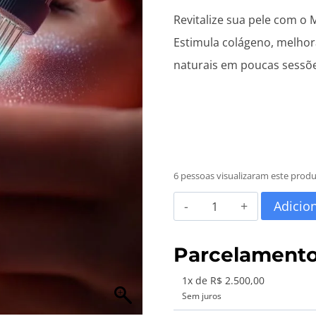
Revitalize sua pele com o
Estimula colágeno, melhora
naturais em poucas sessõe
6 pessoas visualizaram este prod
Microagulhamento
Adicio
Facial
em
Parcelament
Carlos
1x de R$ 2.500,00
Barbosa
Sem juros