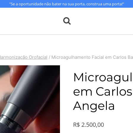
"Se a oportunidade não bater na sua porta, construa uma porta!"
armonização Orofacial
/
Microagulhamento Facial em Carlos Ba
Microagul
em Carlos
Angela
R$
2.500,00