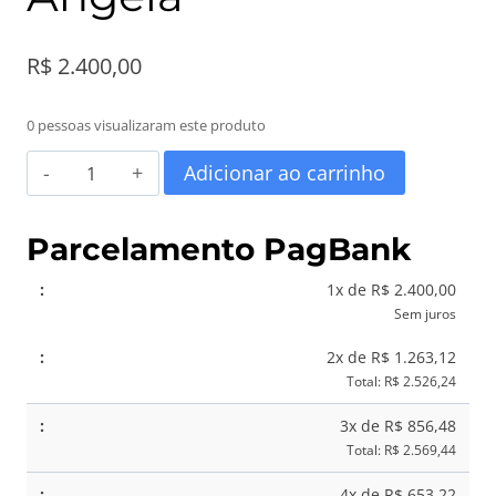
R$
2.400,00
0 pessoas visualizaram este produto
Tratamento
Adicionar ao carrinho
de
Melasma
Parcelamento PagBank
em
1x de R$ 2.400,00
Carlos
Sem juros
Barbosa
2x de R$ 1.263,12
|
Total: R$ 2.526,24
Dra.
3x de R$ 856,48
Angela
Total: R$ 2.569,44
quantidade
4x de R$ 653,22