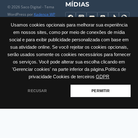
MÍDIAS
© 2026 Saco Digital - Tema
WordPress por
Kadence WP
Usamos cookies opcionais para melhorar sua experiência
em nossos sites, como por meio de conexões de mídia
social e para exibir publicidade personalizada com base em
Cadastrar Empresa
|
Conheça
|
Porque entrar no Saco Digital
|
sua atividade online. Se você rejeitar os cookies opcionais,
Comércio Local
|
Perguntas Frequentes
|
Universidade do
serão usados somente os cookies necessários para fornecer
Comerciante
|
Parceiros
|
Trabalhe Conosco
|
Ajuda
|
Contato & SAC
os serviços. Você pode alterar sua escolha clicando em
|
Mapa do Site
|
Sobre
'Gerenciar cookies' na parte inferior da página.Política de
Privacidade
|
Cookies
|
Termos
|
Políticas
|
Acessibilidade
privacidade Cookies de terceiros
GDPR
Carlos Barbosa / RS – Júlio de Castilhos, 285 – Sala: 23 Centro | CNPJ:
RECUSAR
PERMITIR
60.635.259/0001-30