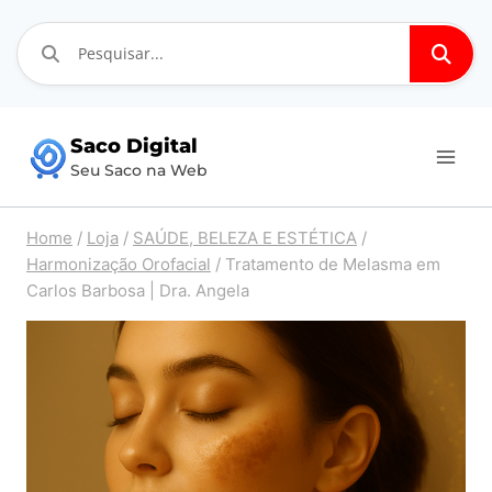
Pular
Saco Digital
para
Seu Saco na Web
o
Conteúdo
Home
/
Loja
/
SAÚDE, BELEZA E ESTÉTICA
/
Harmonização Orofacial
/
Tratamento de Melasma em
Carlos Barbosa | Dra. Angela