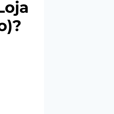
Loja
o)?