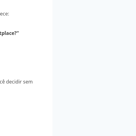
ece:
tplace?”
ocê decidir sem