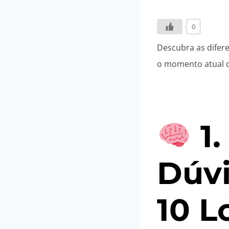
0
Descubra as difer
o momento atual d
1
Dúv
10 L