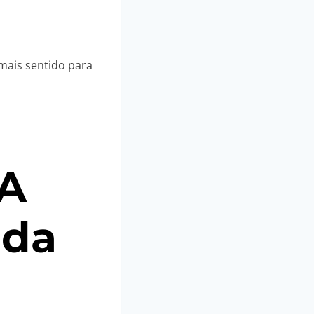
mais sentido para
 A
ada