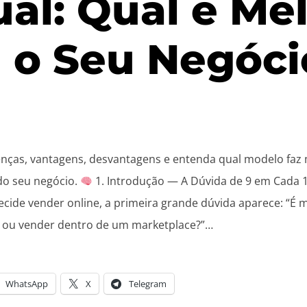
ual: Qual é Me
 o Seu Negóci
dor
enças, vantagens, desvantagens e entenda qual modelo faz 
do seu negócio.
1. Introdução — A Dúvida de 9 em Cada 
cide vender online, a primeira grande dúvida aparece: “É 
ia ou vender dentro de um marketplace?”…
WhatsApp
X
Telegram