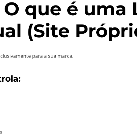
. O que é uma 
ual (Site Própri
xclusivamente para a sua marca.
rola:
s