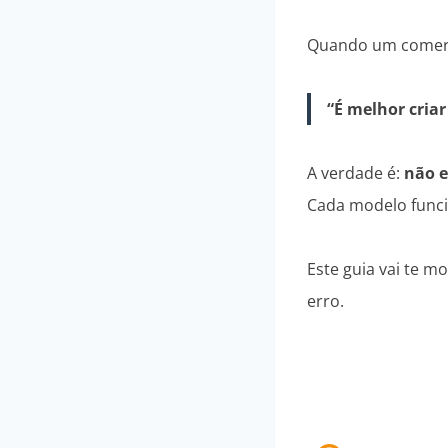
Quando um comerci
“É melhor cria
A verdade é:
não e
Cada modelo funci
Este guia vai te m
erro.