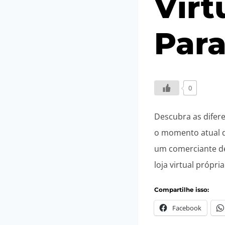
Virt
Para
Por
22/11/2025
S@coDigit@lAdministra
0
Descubra as difer
o momento atual 
um comerciante de
loja virtual própr
Compartilhe isso:
Facebook