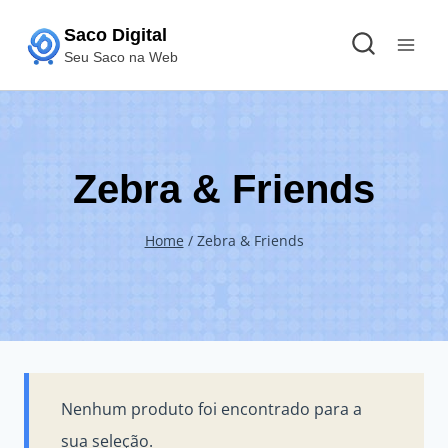
Pular
Saco Digital
para
Seu Saco na Web
o
Conteúdo
Zebra & Friends
Home
/
Zebra & Friends
Nenhum produto foi encontrado para a
sua seleção.