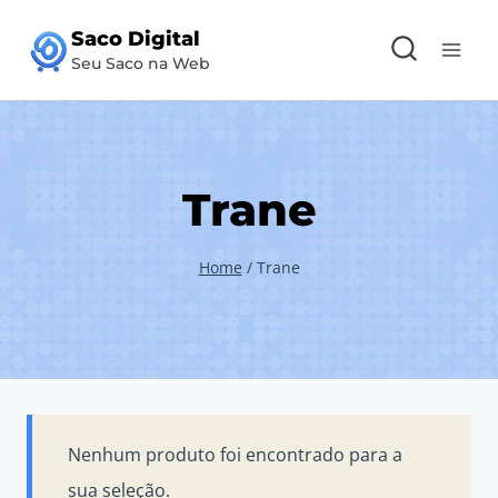
Pular
Saco Digital
para
Seu Saco na Web
o
Conteúdo
Trane
Home
/
Trane
Nenhum produto foi encontrado para a
sua seleção.