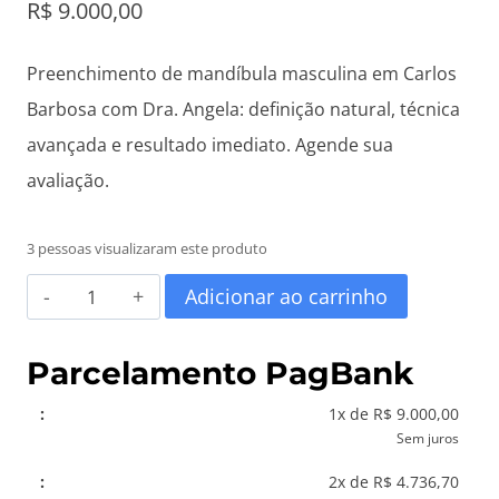
R$
9.000,00
Preenchimento de mandíbula masculina em Carlos
Barbosa com Dra. Angela: definição natural, técnica
avançada e resultado imediato. Agende sua
avaliação.
3 pessoas visualizaram este produto
Preenchimento
Adicionar ao carrinho
de
Mandíbula
Parcelamento PagBank
Masculina
1x de R$ 9.000,00
em
Sem juros
Carlos
2x de R$ 4.736,70