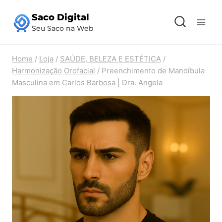
Pular
Saco Digital
para
Seu Saco na Web
o
Conteúdo
Home
/
Loja
/
SAÚDE, BELEZA E ESTÉTICA
/
Harmonização Orofacial
/
Preenchimento de Mandíbula
Masculina em Carlos Barbosa | Dra. Angela