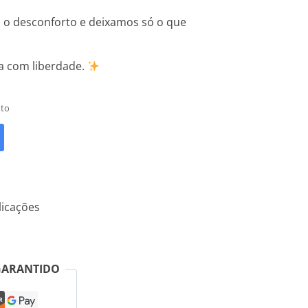
s o desconforto e deixamos só o que
a com liberdade.
uto
icações
GARANTIDO