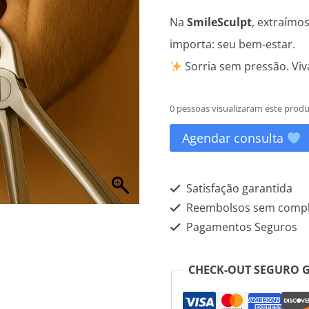
Na
SmileSculpt
, extraímo
importa: seu bem-estar.
Sorria sem pressão. Viv
0 pessoas visualizaram este prod
Agendar consulta
Satisfação garantida
Reembolsos sem compl
Pagamentos Seguros
CHECK-OUT SEGURO 