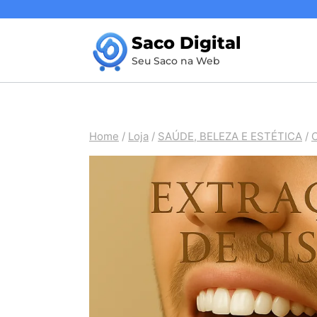
Pular
para
Saco Digital
o
Seu Saco na Web
Conteúdo
Home
/
Loja
/
SAÚDE, BELEZA E ESTÉTICA
/
O