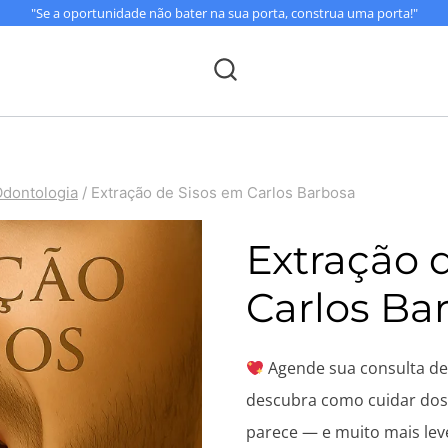
"Se a oportunidade não bater na sua porta, construa uma porta!"
dontologia
/
Extração de Sisos em Carlos Barbosa
Extração 
Carlos Ba
Agende sua consulta de 
descubra como cuidar dos 
parece — e muito mais lev