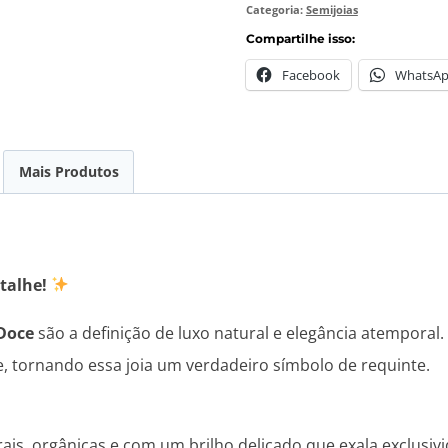
Categoria:
Semijoias
Compartilhe isso:
Facebook
WhatsA
Mais Produtos
talhe!
 Doce
são a definição de luxo natural e elegância atemporal.
e, tornando essa joia um verdadeiro símbolo de requinte.
ais, orgânicas e com um brilho delicado que exala exclusiv