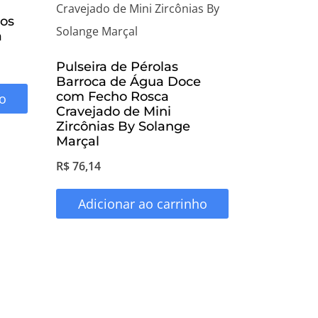
cos
a
Pulseira de Pérolas
Barroca de Água Doce
com Fecho Rosca
o
Cravejado de Mini
Zircônias By Solange
Marçal
R$
76,14
Adicionar ao carrinho