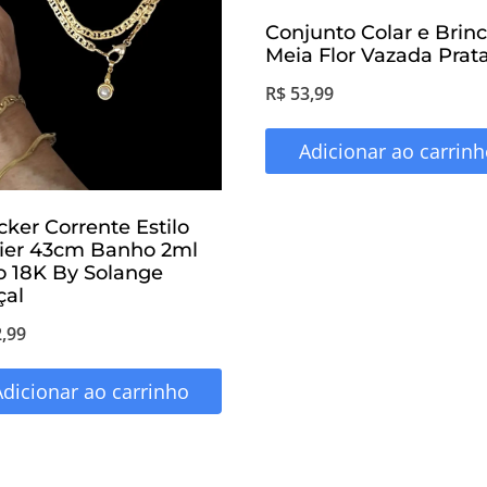
Conjunto Colar e Brin
Meia Flor Vazada Prat
R$
53,99
Adicionar ao carrinh
ker Corrente Estilo
tier 43cm Banho 2ml
o 18K By Solange
çal
,99
Adicionar ao carrinho