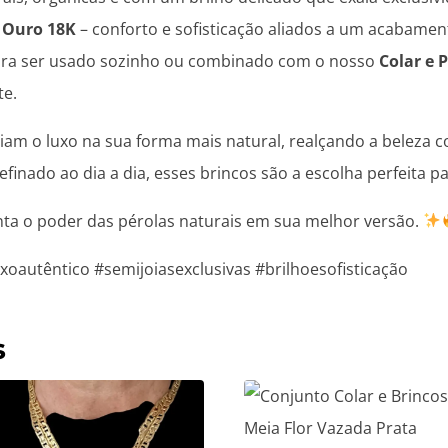
 Ouro 18K
– conforto e sofisticação aliados a um acabamen
para ser usado sozinho ou combinado com o nosso
Colar e 
te.
m o luxo na sua forma mais natural, realçando a beleza co
finado ao dia a dia, esses brincos são a escolha perfeita pa
inta o poder das pérolas naturais em sua melhor versão.
oautêntico #semijoiasexclusivas #brilhoesofisticação
s