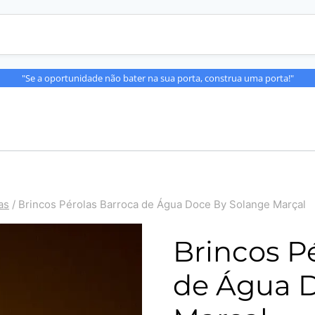
"Se a oportunidade não bater na sua porta, construa uma porta!"
as
/
Brincos Pérolas Barroca de Água Doce By Solange Marçal
Brincos P
de Água 