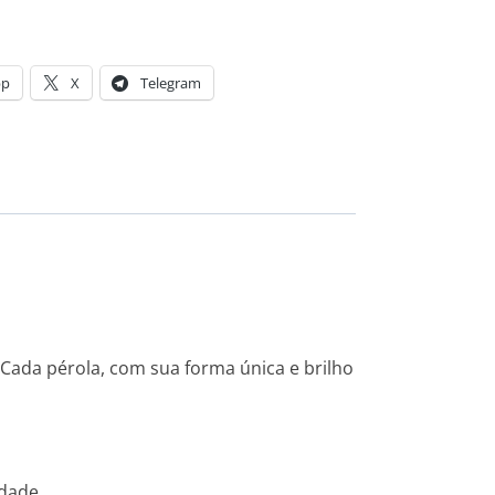
pp
X
Telegram
 Cada pérola, com sua forma única e brilho
idade.