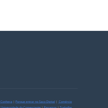
|
Conheça
|
Porque entrar no Saco Digital
|
Comércio
|
Universidade do Comerciante
|
Parceiros
|
Trabalhe