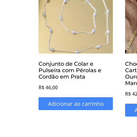
Conjunto de Colar e
Choc
Pulseira com Pérolas e
Car
Cordão em Prata
Our
Mar
R$
46,00
R$
42
Adicionar ao carrinho