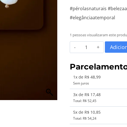
#pérolasnaturais #belezaa
#elegânciaatemporal
1 pessoas visualizaram este prod
Brincos
Adicio
Pérolas
Barroca
Parcelament
de
1x de R$ 48,99
Água
Sem juros
Doce
3x de R$ 17,48
By
Total: R$ 52,45
Solange
5x de R$ 10,85
Marçal
Total: R$ 54,24