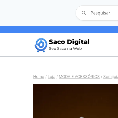
Pular
para
Saco Digital
o
Seu Saco na Web
Conteúdo
Home
/
Loja
/
MODA E ACESSÓRIOS
/
Semijoi