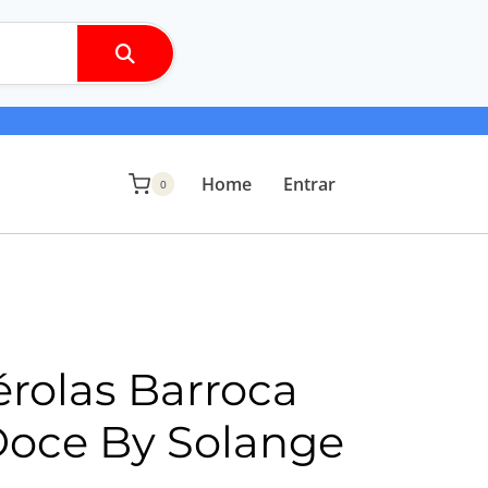
Home
Entrar
0
érolas Barroca
Doce By Solange