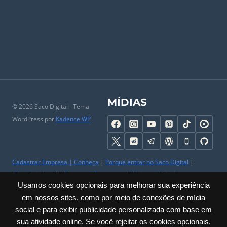
MÍDIAS
© 2026 Saco Digital - Tema
WordPress por
Kadence WP
Cadastrar Empresa
|
Conheça
|
Porque entrar no Saco Digital
|
Comércio Local
|
Perguntas Frequentes
|
Universidade do
Usamos cookies opcionais para melhorar sua experiência
Comerciante
|
Parceiros
|
Trabalhe Conosco
|
Ajuda
|
Contato & SAC
em nossos sites, como por meio de conexões de mídia
|
Mapa do Site
|
Sobre
social e para exibir publicidade personalizada com base em
Privacidade
|
Cookies
|
Termos
|
Políticas
|
Acessibilidade
sua atividade online. Se você rejeitar os cookies opcionais,