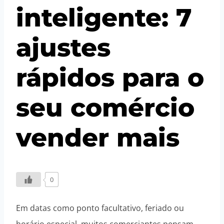
inteligente: 7
ajustes
rápidos para o
seu comércio
vender mais
Por
20/04/2026
S@coDigit@lAdministrador
0
Em datas como ponto facultativo, feriado ou