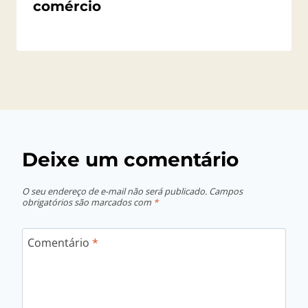
comércio
Por
26/01/2026
Angela
Regina
Gerhardt
Deixe um comentário
O seu endereço de e-mail não será publicado.
Campos
obrigatórios são marcados com
*
Comentário
*