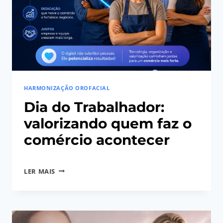
HARMONIZAÇÃO OROFACIAL
Dia do Trabalhador:
valorizando quem faz o
comércio acontecer
Por
01/05/2026
DIA
LER MAIS
S@coDigit@lAdministrador
DO
TRABALHADOR:
VALORIZANDO
QUEM