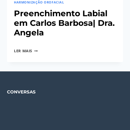
HARMONIZAÇÃO OROFACIAL
EM
CARLOS
Preenchimento Labial
BARBOSA|
em Carlos Barbosa| Dra.
DRA.
Angela
ANGELA
Por
19/10/2025
PREENCHIMENTO
LER MAIS
Angela
LABIAL
Regina
EM
Gerhardt
CARLOS
BARBOSA|
DRA.
CONVERSAS
ANGELA