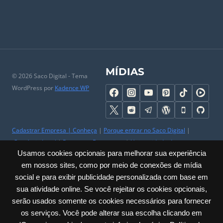
MÍDIAS
© 2026 Saco Digital - Tema
WordPress por
Kadence WP
Cadastrar Empresa
|
Conheça
|
Porque entrar no Saco Digital
|
Comércio Local
|
Perguntas Frequentes
|
Universidade do
Usamos cookies opcionais para melhorar sua experiência
Comerciante
|
Parceiros
|
Trabalhe Conosco
|
Ajuda
|
Contato & SAC
em nossos sites, como por meio de conexões de mídia
|
Mapa do Site
|
Sobre
social e para exibir publicidade personalizada com base em
Privacidade
|
Cookies
|
Termos
|
Políticas
|
Acessibilidade
sua atividade online. Se você rejeitar os cookies opcionais,
serão usados somente os cookies necessários para fornecer
Carlos Barbosa / RS – Júlio de Castilhos, 285 – Sala: 23 Centro | CNPJ:
os serviços. Você pode alterar sua escolha clicando em
60.635.259/0001-30