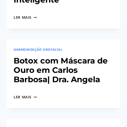
Por
08/04/2026
LER MAIS
Angela
A
Regina
NOVA
Gerhardt
TENDÊNCIA
DA
HARMONIZAÇÃO OROFACIAL
HARMONIZAÇÃO
OROFACIAL:
Botox com Máscara de
A
Ouro em Carlos
ERA
Barbosa| Dra. Angela
DA
NATURALIDADE
Por
19/10/2025
INTELIGENTE
BOTOX
LER MAIS
Angela
COM
Regina
MÁSCARA
Gerhardt
DE
OURO