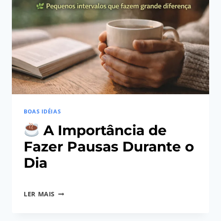
LIVROS
PODEM
TRANSFORMAR
A
FORMA
DE
VER
O
MUNDO
BOAS IDÉIAS
A Importância de
Fazer Pausas Durante o
Dia
Por
11/03/2026
LER MAIS
Angela
A
Regina
IMPORTÂNCIA
Gerhardt