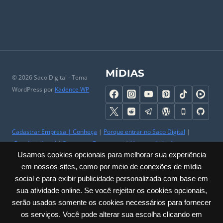
MÍDIAS
© 2026 Saco Digital - Tema
WordPress por
Kadence WP
Cadastrar Empresa
|
Conheça
|
Porque entrar no Saco Digital
|
Comércio Local
|
Perguntas Frequentes
|
Universidade do
Usamos cookies opcionais para melhorar sua experiência
Comerciante
|
Parceiros
|
Trabalhe Conosco
|
Ajuda
|
Contato & SAC
em nossos sites, como por meio de conexões de mídia
|
Mapa do Site
|
Sobre
social e para exibir publicidade personalizada com base em
Privacidade
|
Cookies
|
Termos
|
Políticas
|
Acessibilidade
sua atividade online. Se você rejeitar os cookies opcionais,
serão usados somente os cookies necessários para fornecer
Carlos Barbosa / RS – Júlio de Castilhos, 285 – Sala: 23 Centro | CNPJ:
os serviços. Você pode alterar sua escolha clicando em
60.635.259/0001-30