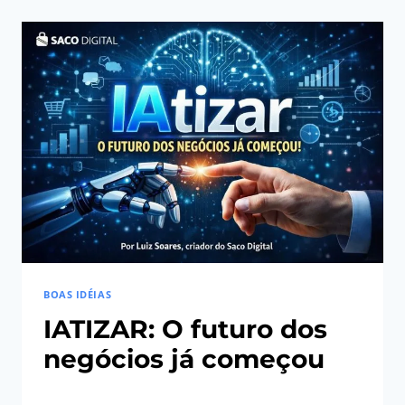
DE
FAZER
PAUSAS
DURANTE
O
DIA
BOAS IDÉIAS
IATIZAR: O futuro dos
negócios já começou
Por
25/02/2026