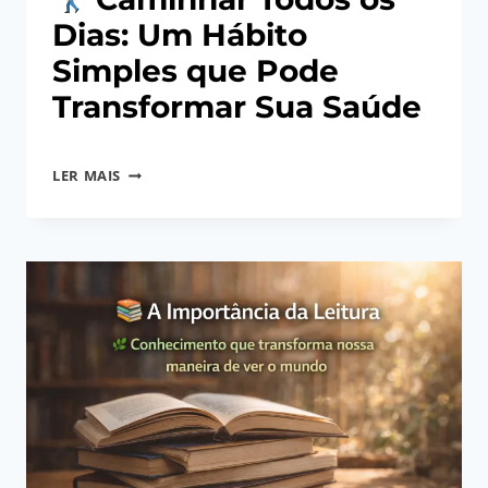
Dias: Um Hábito
Simples que Pode
Transformar Sua Saúde
Por
17/03/2026
LER MAIS
Angela
CAMINHAR
Regina
TODOS
Gerhardt
OS
DIAS:
UM
HÁBITO
SIMPLES
QUE
PODE
TRANSFORMAR
SUA