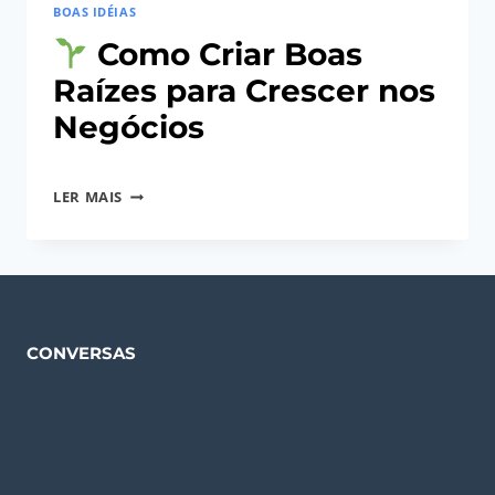
BOAS IDÉIAS
Como Criar Boas
Raízes para Crescer nos
Negócios
Por
18/12/2025
LER MAIS
S@coDigit@lAdministrador
COMO
CRIAR
BOAS
RAÍZES
PARA
CONVERSAS
CRESCER
NOS
NEGÓCIOS