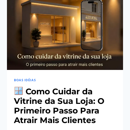
HÁBITOS
QUE
AJUDAM
VOCÊ
A
SE
SENTIR
MELHOR
BOAS IDÉIAS
Como Cuidar da
Vitrine da Sua Loja: O
Primeiro Passo Para
Atrair Mais Clientes