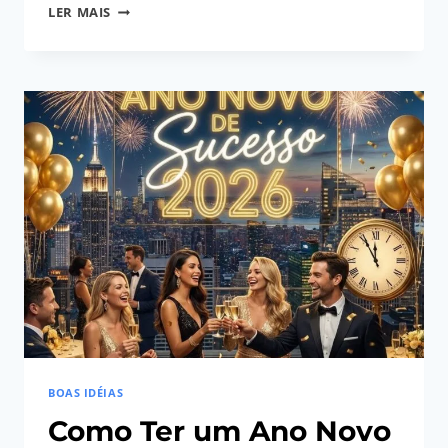
IATIZAR:
LER MAIS
S@coDigit@lAdministrador
O
FUTURO
DOS
NEGÓCIOS
JÁ
COMEÇOU
BOAS IDÉIAS
Como Ter um Ano Novo