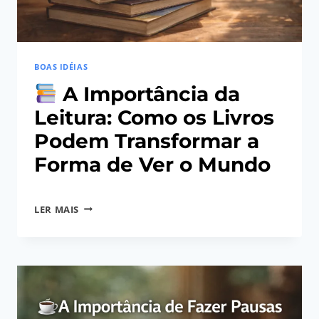
SAÚDE
BOAS IDÉIAS
A Importância da
Leitura: Como os Livros
Podem Transformar a
Forma de Ver o Mundo
Por
12/03/2026
LER MAIS
Angela
A
Regina
IMPORTÂNCIA
Gerhardt
DA
LEITURA:
COMO
OS