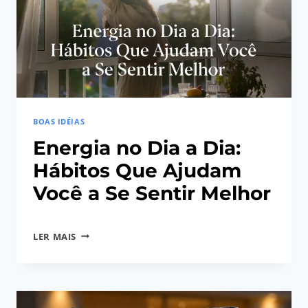
BOAS IDÉIAS
Energia no Dia a Dia:
Hábitos Que Ajudam
Você a Se Sentir Melhor
Por
10/04/2026
ENERGIA
LER MAIS
Perola
NO
Beleza
DIA
e Bem
A
Estar
DIA: