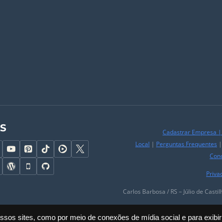
AS
Cadastrar Empresa
Local
|
Perguntas Frequentes
Con
Priva
Carlos Barbosa / RS – Júlio de Casti
os sites, como por meio de conexões de mídia social e para exibir