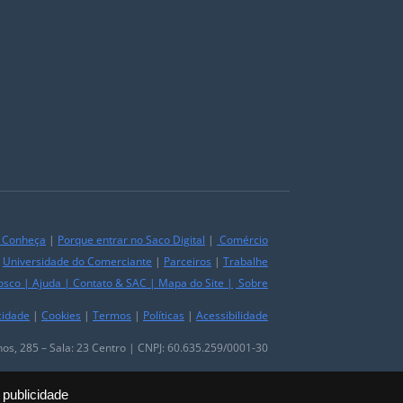
|
Conheça
|
Porque entrar no Saco Digital
|
Comércio
|
Universidade do Comerciante
|
Parceiros
|
Trabalhe
osco
|
Ajuda
|
Contato & SAC
|
Mapa do Site
|
Sobre
cidade
|
Cookies
|
Termos
|
Políticas
|
Acessibilidade
lhos, 285 – Sala: 23 Centro | CNPJ: 60.635.259/0001-30
 publicidade