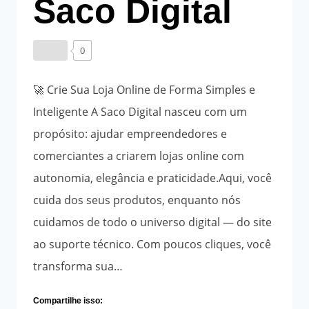
Saco Digital
Por
19/10/2025
Angela
19/10/2025
0
Regina
Gerhardt
🚀 Crie Sua Loja Online de Forma Simples e
Inteligente A Saco Digital nasceu com um
propósito: ajudar empreendedores e
comerciantes a criarem lojas online com
autonomia, elegância e praticidade.Aqui, você
cuida dos seus produtos, enquanto nós
cuidamos de todo o universo digital — do site
ao suporte técnico. Com poucos cliques, você
transforma sua…
Compartilhe isso: