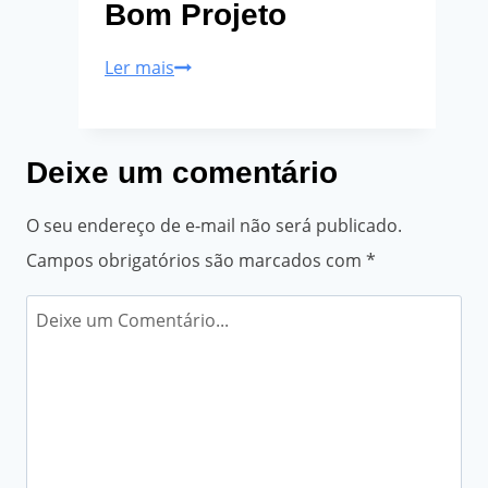
Bom Projeto
Por
15/12/2025
S@coDigit@lAdministrador
23/03/2026
🧱
Ler mais
Os
Pilares
Deixe um comentário
de
um
O seu endereço de e-mail não será publicado.
Bom
Campos obrigatórios são marcados com
*
Projeto