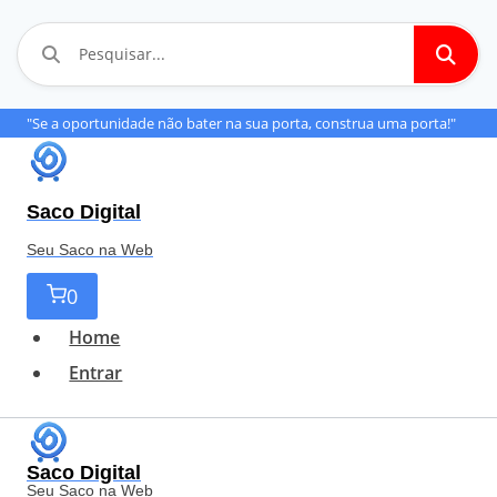
Pular
"Se a oportunidade não bater na sua porta, construa uma porta!"
para
o
Saco Digital
Conteúdo
Seu Saco na Web
0
Home
Entrar
Saco Digital
Seu Saco na Web