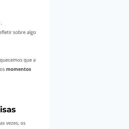
.
letir sobre algo
esquecemos que a
nos
momentos
isas
as vezes, os