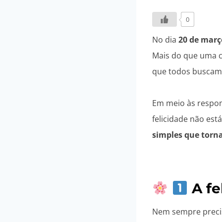
0
No dia
20 de març
Mais do que uma c
que todos buscam
Em meio às respon
felicidade não est
simples que torna
A fe
Nem sempre precis