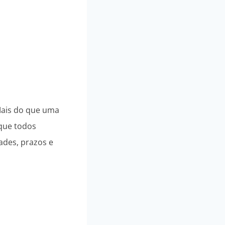
r
Mais do que uma
 que todos
ades, prazos e