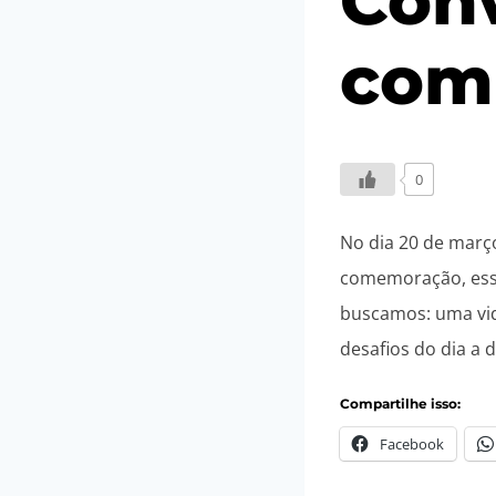
Conv
com
Por
20/03/2026
Angela
0
Regina
Gerhardt
No dia 20 de março
comemoração, essa
buscamos: uma vida
desafios do dia a
Compartilhe isso:
Facebook