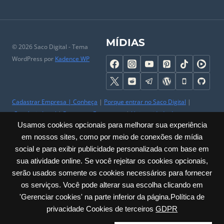
MÍDIAS
© 2026 Saco Digital - Tema
WordPress por
Kadence WP
Cadastrar Empresa
|
Conheça
|
Porque entrar no Saco Digital
|
Comércio Local
|
Perguntas Frequentes
|
Universidade do
Usamos cookies opcionais para melhorar sua experiência
Comerciante
|
Parceiros
|
Trabalhe Conosco
|
Ajuda
|
Contato & SAC
em nossos sites, como por meio de conexões de mídia
|
Mapa do Site
|
Sobre
social e para exibir publicidade personalizada com base em
Privacidade
|
Cookies
|
Termos
|
Políticas
|
Acessibilidade
sua atividade online. Se você rejeitar os cookies opcionais,
serão usados somente os cookies necessários para fornecer
Carlos Barbosa / RS – Júlio de Castilhos, 285 – Sala: 23 Centro | CNPJ:
os serviços. Você pode alterar sua escolha clicando em
60.635.259/0001-30
'Gerenciar cookies' na parte inferior da página.Política de
privacidade Cookies de terceiros
GDPR