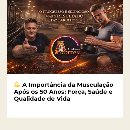
A Importância da Musculação
Após os 50 Anos: Força, Saúde e
Qualidade de Vida
Por
06/04/2026
Angela
Regina