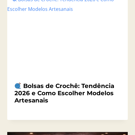
Bolsas de Crochê: Tendência
2026 e Como Escolher Modelos
Artesanais
Por
06/04/2026
Angela
Regina
Gerhardt