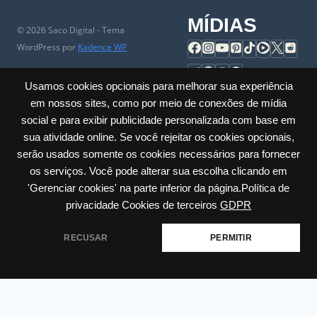
MÍDIAS
© 2026 Saco Digital - Tema
WordPress por
Kadence WP
Usamos cookies opcionais para melhorar sua experiência
Cadastrar Empresa
|
Conheça
|
Porque entrar no Saco Digital
|
em nossos sites, como por meio de conexões de mídia
Comércio Local
|
Perguntas Frequentes
|
Universidade do
social e para exibir publicidade personalizada com base em
Comerciante
|
Parceiros
|
Trabalhe Conosco
|
Ajuda
|
Contato & SAC
sua atividade online. Se você rejeitar os cookies opcionais,
|
Mapa do Site
|
Sobre
serão usados somente os cookies necessários para fornecer
os serviços. Você pode alterar sua escolha clicando em
Privacidade
|
Cookies
|
Termos
|
Políticas
|
Acessibilidade
'Gerenciar cookies' na parte inferior da página.Política de
Carlos Barbosa / RS – Júlio de Castilhos, 285 – Sala: 23 Centro | CNPJ:
privacidade Cookies de terceiros
GDPR
60.635.259/0001-30
RECUSAR
PERMITIR