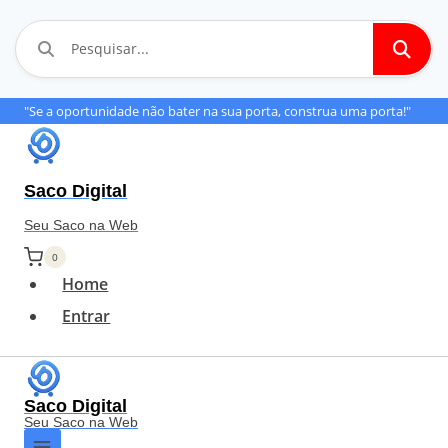
Pular
"Se a oportunidade não bater na sua porta, construa uma porta!"
para
o
Saco Digital
Conteúdo
Seu Saco na Web
0
Home
Entrar
Saco Digital
Seu Saco na Web