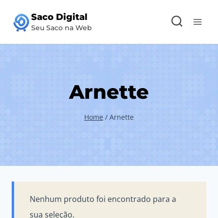
Pular
Saco Digital
para
Seu Saco na Web
o
Conteúdo
Arnette
Home
/
Arnette
Nenhum produto foi encontrado para a
sua seleção.