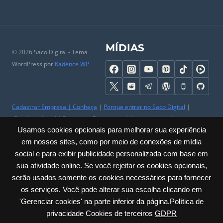
MÍDIAS
© 2026 Saco Digital - Tema
WordPress por
Kadence WP
Cadastrar Empresa
|
Conheça
|
Porque entrar no Saco Digital
|
Comércio Local
|
Perguntas Frequentes
|
Universidade do
Usamos cookies opcionais para melhorar sua experiência
Comerciante
|
Parceiros
|
Trabalhe Conosco
|
Ajuda
|
Contato & SAC
em nossos sites, como por meio de conexões de mídia
|
Mapa do Site
|
Sobre
social e para exibir publicidade personalizada com base em
Privacidade
|
Cookies
|
Termos
|
Políticas
|
Acessibilidade
sua atividade online. Se você rejeitar os cookies opcionais,
serão usados somente os cookies necessários para fornecer
Carlos Barbosa / RS – Júlio de Castilhos, 285 – Sala: 23 Centro | CNPJ:
os serviços. Você pode alterar sua escolha clicando em
60.635.259/0001-30
'Gerenciar cookies' na parte inferior da página.Política de
privacidade Cookies de terceiros
GDPR