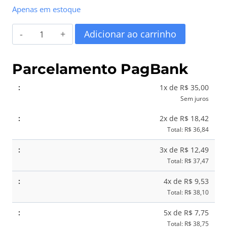
Apenas em estoque
Coração
Adicionar ao carrinho
Verde
Bebê
Parcelamento PagBank
com
1x de R$ 35,00
Coelhinho
Sem juros
–
2x de R$ 18,42
Modelo
Total: R$ 36,84
Infantil
3x de R$ 12,49
quantidade
Total: R$ 37,47
4x de R$ 9,53
Total: R$ 38,10
5x de R$ 7,75
Total: R$ 38,75