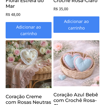
Floral Estrela do
Crochê Rosa-Claro
Mar
R$
35,00
R$
48,00
Adicionar ao
Adicionar ao
carrinho
carrinho
Coração Azul Bebê
Coração Creme
com Crochê Rosa-
com Rosas Neutras