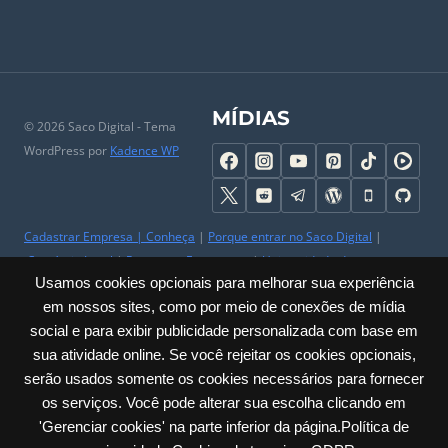
MÍDIAS
© 2026 Saco Digital - Tema
WordPress por
Kadence WP
Cadastrar Empresa
|
Conheça
|
Porque entrar no Saco Digital
|
Comércio Local
|
Perguntas Frequentes
|
Universidade do
Usamos cookies opcionais para melhorar sua experiência
Comerciante
|
Parceiros
|
Trabalhe Conosco
|
Ajuda
|
Contato & SAC
em nossos sites, como por meio de conexões de mídia
|
Mapa do Site
|
Sobre
social e para exibir publicidade personalizada com base em
Privacidade
|
Cookies
|
Termos
|
Políticas
|
Acessibilidade
sua atividade online. Se você rejeitar os cookies opcionais,
serão usados somente os cookies necessários para fornecer
Carlos Barbosa / RS – Júlio de Castilhos, 285 – Sala: 23 Centro | CNPJ:
os serviços. Você pode alterar sua escolha clicando em
60.635.259/0001-30
'Gerenciar cookies' na parte inferior da página.Política de