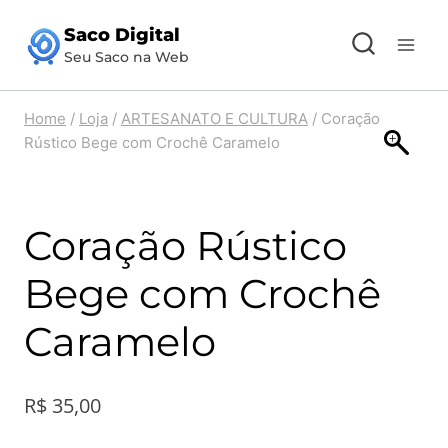
Pular
Saco Digital
para
Seu Saco na Web
o
Conteúdo
Home
/
Loja
/
ARTESANATO E CULTURA
/
Coração
Rústico Bege com Crochê Caramelo
Coração Rústico
Bege com Crochê
Caramelo
R$
35,00