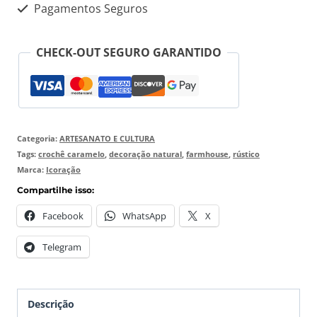
Pagamentos Seguros
CHECK-OUT SEGURO GARANTIDO
Categoria:
ARTESANATO E CULTURA
Tags:
crochê caramelo
,
decoração natural
,
farmhouse
,
rústico
Marca:
Icoração
Compartilhe isso:
Facebook
WhatsApp
X
Telegram
Descrição