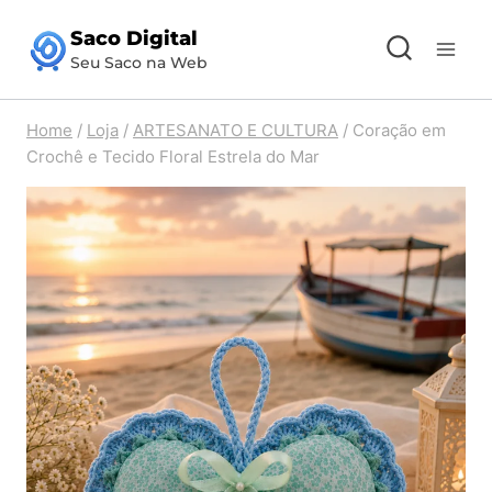
Pular
Saco Digital
para
Seu Saco na Web
o
Conteúdo
Home
/
Loja
/
ARTESANATO E CULTURA
/
Coração em
Crochê e Tecido Floral Estrela do Mar